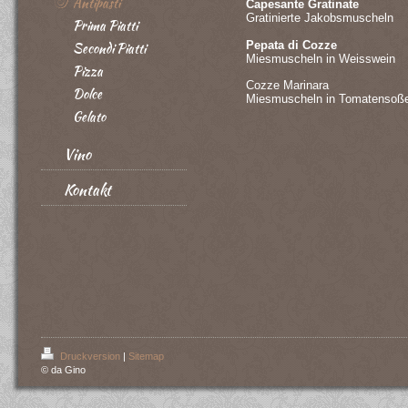
Antipasti
Capesante Gratina
Gratinierte Jakobsmuscheln
Prima Piatti
Pepata di 
Secondi Piatti
Miesmuscheln in Weisswein
Pizza
Cozze Mar
Dolce
Miesmuscheln in Tomatensoß
Gelato
Vino
Kontakt
Druckversion
|
Sitemap
© da Gino