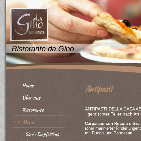
Ristorante da Gino
Home
Antipasti
Über uns
Ristorante
ANTIPASTI DELLA CASA
gemischter Teller nach Art
Menü
Carpaccio con Ruc
roher marinierter Rinderlungen
mit Rucola und Parmesan
Gino´s Empfehlung